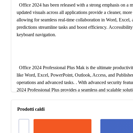
Office 2024 has been released with a strong emphasis on a m
updated visuals across all applications provide a cleaner, mor
allowing for seamless real-time collaboration in Word, Excel,
predictions streamline tasks and boost efficiency. Accessibili
keyboard navigation.
Office 2024 Professional Plus Mak is the ultimate productivity
like Word, Excel, PowerPoint, Outlook, Access, and Publisher,
operations and advanced tasks. . With advanced security feat
2024 Professional Plus provides a seamless and scalable solut
ensures lifetime access without the need for ongoing subscript
Prodotti caldi
Our Service
Impegno per il Servizio Principale