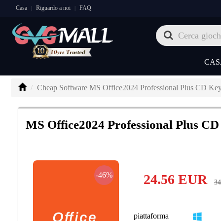
Casa
Riguardo a noi
FAQ
|
|
CAS
Cheap Software MS Office2024 Professional Plus CD Key
MS Office2024 Professional Plus C
-46%
24.56
EUR
34
piattaforma