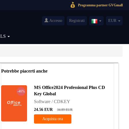
Programma partner GVGmall
Accesso
Registrati
EUR
Italy(Italiano)
OLS
Potrebbe piacerti anche
MS Office2024 Professional Plus CD
-46%
Key Global
Software / CDKEY
24.56
EUR
34.89
EUR
Acquista ora