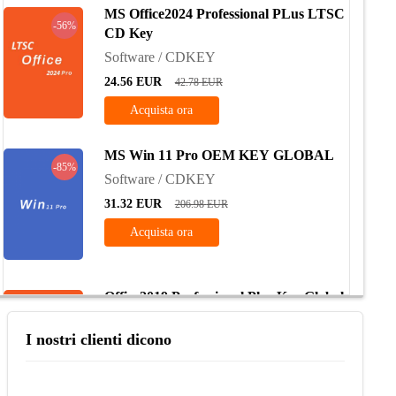
MS Office2024 Professional PLus LTSC
-56%
CD Key
Software / CDKEY
24.56
EUR
42.78
EUR
Acquista ora
MS Win 11 Pro OEM KEY GLOBAL
-85%
Software / CDKEY
31.32
EUR
206.98
EUR
Acquista ora
Office2019 Professional Plus Key Global
-74%
Software / CDKEY
I nostri clienti dicono
58.64
EUR
200.51
EUR
Acquista ora