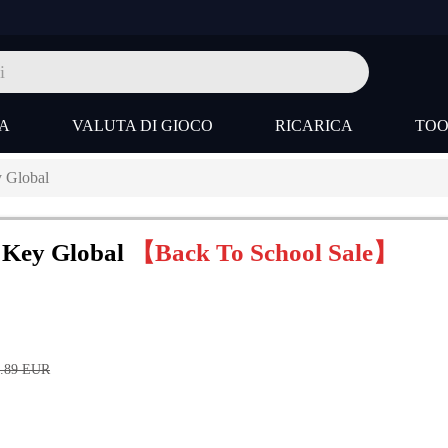
A
VALUTA DI GIOCO
RICARICA
TO
 Global
D Key Global
【Back To School Sale】
.89
EUR