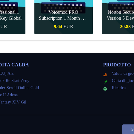
essional 1
Voicemod PRO
Norton Secu
Key Global
Subscription 1 Month CD
Version 5 Dev
Key Global
CD K
EUR
9.64
EUR
20.83
veloce
Acquisto veloce
Acquisto 
DITA CALDA
PRODOTTO
EU) Alz
Valuta di gi
ok Re:Start Zeny
Carta di gio
der Scroll Online Gold
Ricarica
e II Adena
Fantasy XIV Gil
S