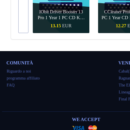
IObit Driver Booster 13
CCleaner Prof
ar Upgrade
Pro 1 Year 1 PC CD Key
PC 1 Year CD 
Global
UR
13.15
EUR
12.27
veloce
Acquisto veloce
Acquisto 
COMUNITÀ
VEN
Riguardo a noi
Cabal(
programma affiliato
Ragnar
FAQ
The El
Lineag
Final 
WE ACCEPT