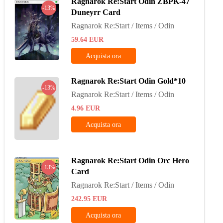
Ragnarok Re:Start Odin ZBPK-47
-13%
Duneyrr Card
Ragnarok Re:Start / Items / Odin
59.64
EUR
Acquista ora
Ragnarok Re:Start Odin Gold*10
-13%
Ragnarok Re:Start / Items / Odin
4.96
EUR
Acquista ora
Ragnarok Re:Start Odin Orc Hero
-13%
Card
Ragnarok Re:Start / Items / Odin
242.95
EUR
Acquista ora