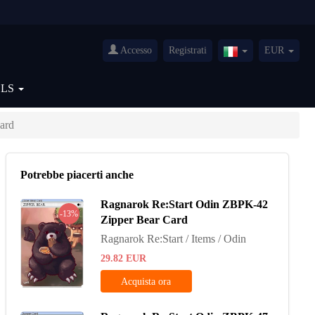
Accesso
Registrati
EUR
Italy(Italiano)
OLS
ard
Potrebbe piacerti anche
Ragnarok Re:Start Odin ZBPK-42
-13%
Zipper Bear Card
Ragnarok Re:Start / Items / Odin
29.82
EUR
Acquista ora