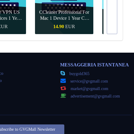
re VPN US
CCleaner Professional For
ices 1 Year
Mac 1 Device 1 Year CD
Canva Pro 1 Y
ey
Key Global
EUR
14.90
EUR
9.56
veloce
Acquisto veloce
Acquisto
MESSAGGERIA ISTANTANEA
oco
buygold365
co
service@gvgmall.com
market@gvgmall.com
advertisement@gvgmall.com
ubscribe to GVGMall Newsletter