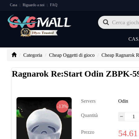
Casa
Riguardo a noi
FAQ
|
|
CAS
Categoria
Cheap Oggetti di gioco
Cheap Ragnarok Re
Ragnarok Re:Start Odin ZBPK-59
Servers
Odin
-13%
Quantità
54.61
Prezzo