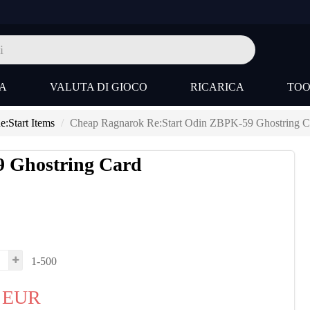
A
VALUTA DI GIOCO
RICARICA
TO
:Start Items
Cheap Ragnarok Re:Start Odin ZBPK-59 Ghostring C
 Ghostring Card
1-500
EUR