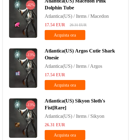
Atlantica(US) Macedon Pink
-42%
Dolphin Tube
Atlantica(US) / Items / Macedon
17.54
EUR
26.31
EUR
Acquista ora
Atlantica(US) Argos Cutie Shark
-13%
Onesie
Atlantica(US) / Items / Argos
17.54
EUR
Acquista ora
Atlantica(US) Sikyon Sloth's
-13%
Fist[Rare]
Atlantica(US) / Items / Sikyon
26.31
EUR
Acquista ora