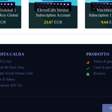
essional 1
ElevenLabs lifetime
Voicemo
Key Global
Subscription Account
Subscription 
Key Gl
EUR
23.67
EUR
9.64
E
veloce
Acquisto veloce
Acquisto 
DITA CALDA
PRODOTTO
EU) Alz
Valuta di gi
ok Re:Start Zeny
Carta di gio
der Scroll Online Gold
Ricarica
e II Adena
Fantasy XIV Gil
S