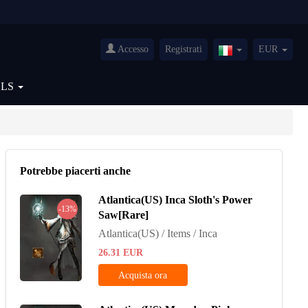
Accesso
Registrati
EUR
Italy(Italiano)
OLS
Potrebbe piacerti anche
Atlantica(US) Inca Sloth's Power
-13%
Saw[Rare]
Atlantica(US) / Items / Inca
26.31
EUR
Acquista ora