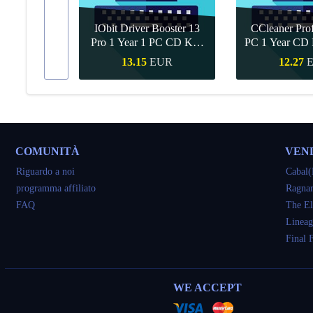
IObit Driver Booster 13
CCleaner Prof
ar Upgrade
Pro 1 Year 1 PC CD Key
PC 1 Year CD 
Global
UR
13.15
EUR
12.27
veloce
Acquisto veloce
Acquisto 
COMUNITÀ
VEN
Riguardo a noi
Cabal(
programma affiliato
Ragnar
FAQ
The El
Lineag
Final 
WE ACCEPT