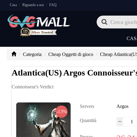
Casa
Riguardo a noi
FAQ
|
|
CAS
Categoria
Cheap Oggetti di gioco
Cheap Atlantica(U
Atlantica(US) Argos Connoisseur's
Connoisseur's Verdict
Servers
Argos
-13%
Quantità
Prezzo