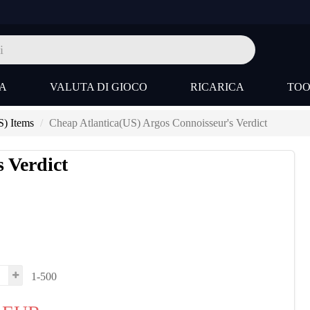
A
VALUTA DI GIOCO
RICARICA
TO
S) Items
Cheap Atlantica(US) Argos Connoisseur's Verdict
 Verdict
1-500