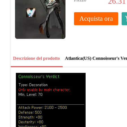
26.31
Acquista ora
Descrizione del prodotto
Atlantica(US) Connoisseur's Ver