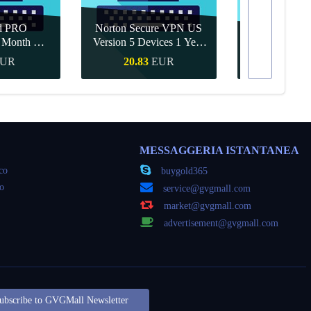
d PRO
Norton Secure VPN US
1 Month CD
Version 5 Devices 1 Year
Canva Pro 1 Y
obal
CD Key
UR
20.83
EUR
9.56
veloce
Acquisto veloce
Acquisto
MESSAGGERIA ISTANTANEA
oco
buygold365
co
service@gvgmall.com
market@gvgmall.com
advertisement@gvgmall.com
ubscribe to GVGMall Newsletter