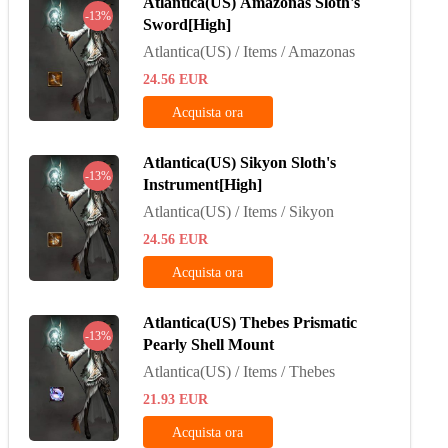
Atlantica(US) Amazonas Sloth's
-13%
Sword[High]
Atlantica(US) / Items / Amazonas
24.56
EUR
Acquista ora
Atlantica(US) Sikyon Sloth's
-13%
Instrument[High]
Atlantica(US) / Items / Sikyon
24.56
EUR
Acquista ora
Atlantica(US) Thebes Prismatic
-13%
Pearly Shell Mount
Atlantica(US) / Items / Thebes
21.93
EUR
Acquista ora