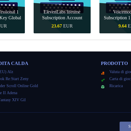
essional 1
ElevenLabs lifetime
Voicemo
Key Global
Subscription Account
Subscription 
Key Gl
EUR
23.67
EUR
9.64
E
veloce
Acquisto veloce
Acquisto 
DITA CALDA
PRODOTTO
EU) Alz
Valuta di gi
ok Re:Start Zeny
Carta di gio
der Scroll Online Gold
Ricarica
e II Adena
Fantasy XIV Gil
S