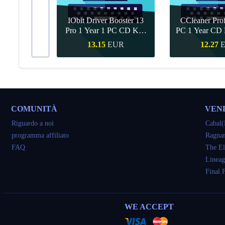
IObit Driver Booster 13
CCleaner Prof
ar Upgrade
Pro 1 Year 1 PC CD Key
PC 1 Year CD 
Global
UR
13.15
EUR
12.27
veloce
Acquisto veloce
Acquisto 
COMUNITÀ
VEN
Riguardo a noi
Cabal(
programma affiliato
Ragnar
FAQ
The El
Lineag
Final 
WE ACCEPT