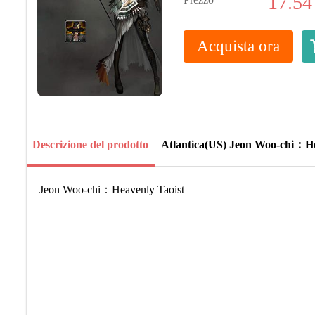
17.54
Acquista ora
Descrizione del prodotto
Atlantica(US) Jeon Woo-chi：He
Jeon Woo-chi：Heavenly Taoist