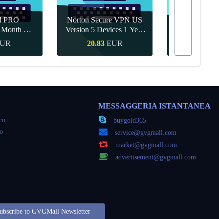
d PRO
Norton Secure VPN US
1 Month CD
Version 5 Devices 1 Year
Canva Pro 1 Y
obal
CD Key
UR
20.83
EUR
9.56
veloce
Acquisto veloce
Acquisto
MESSAGGERIA ISTANTANEA
oco
buygold365
co
service@gvgmall.com
market@gvgmall.com
advertisement@gvgmall.com
ubscribe to GVGMall Newsletter