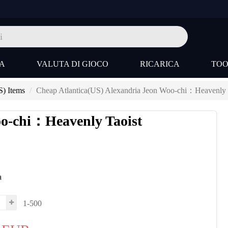
A
VALUTA DI GIOCO
RICARICA
TO
S) Items
Cheap Atlantica(US) Alexandria Jeon Woo-chi：Heavenly 
oo-chi：Heavenly Taoist
a
1-500