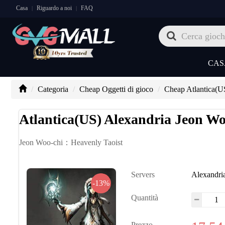
Casa
Riguardo a noi
FAQ
|
|
CAS
Categoria
Cheap Oggetti di gioco
Cheap Atlantica(U
Atlantica(US) Alexandria Jeon W
Jeon Woo-chi：Heavenly Taoist
Servers
Alexandri
-13%
Quantità
Prezzo