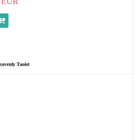
EUR
avenly Taoist