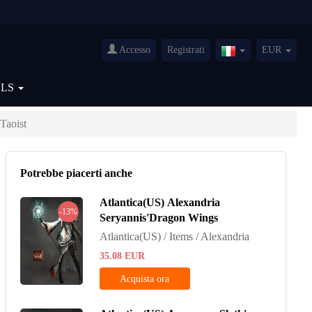
Accesso
Registrati
EUR
Italy(Italiano)
OLS
Taoist
Potrebbe piacerti anche
Atlantica(US) Alexandria
-13%
Seryannis'Dragon Wings
Atlantica(US) / Items / Alexandria
35.08
EUR
Acquista ora