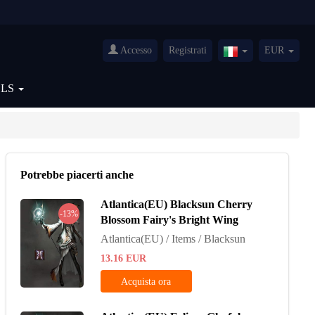
Accesso
Registrati
EUR
Italy(Italiano)
OLS
Potrebbe piacerti anche
Atlantica(EU) Blacksun Cherry
-13%
Blossom Fairy's Bright Wing
Atlantica(EU) / Items / Blacksun
13.16
EUR
Acquista ora