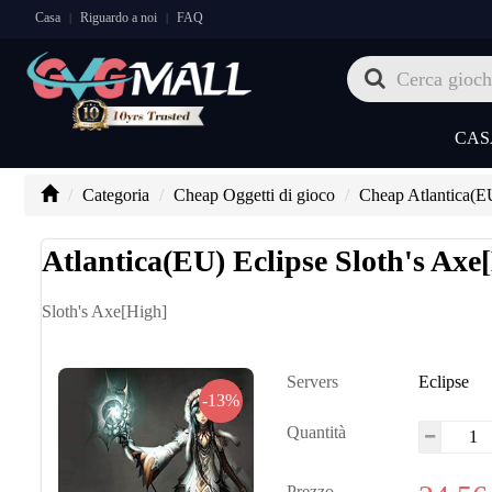
Casa
Riguardo a noi
FAQ
|
|
CAS
Categoria
Cheap Oggetti di gioco
Cheap Atlantica(E
Atlantica(EU) Eclipse Sloth's Axe
Sloth's Axe[High]
Servers
Eclipse
-13%
Quantità
Prezzo