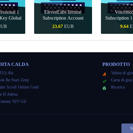
essional 1
ElevenLabs lifetime
Voicemo
Key Global
Subscription Account
Subscription 
Key Gl
EUR
23.67
EUR
9.64
E
veloce
Acquisto veloce
Acquisto 
DITA CALDA
PRODOTTO
EU) Alz
Valuta di gi
ok Re:Start Zeny
Carta di gio
der Scroll Online Gold
Ricarica
e II Adena
Fantasy XIV Gil
S