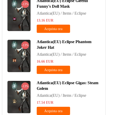
Atlantica(EU) Eclipse Gleeful
-13%
Funny's Doll Mask
Atlantica(EU) / Items / Eclipse
13.16
EUR
Acquista ora
Atlantica(EU) Eclipse Phantom
-13%
Joker Hat
Atlantica(EU) / Items / Eclipse
16.66
EUR
Acquista ora
Atlantica(EU) Eclipse Gigas: Steam
-13%
Golem
Atlantica(EU) / Items / Eclipse
17.54
EUR
Acquista ora