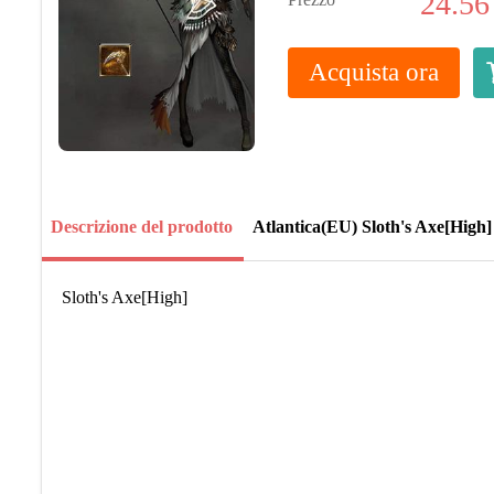
24.56
Acquista ora
Descrizione del prodotto
Atlantica(EU) Sloth's Axe[High]
Sloth's Axe[High]