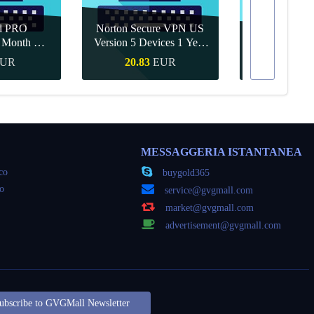
d PRO
Norton Secure VPN US
1 Month CD
Version 5 Devices 1 Year
Canva Pro 1 Y
obal
CD Key
UR
20.83
EUR
9.56
veloce
Acquisto veloce
Acquisto
MESSAGGERIA ISTANTANEA
oco
buygold365
co
service@gvgmall.com
market@gvgmall.com
advertisement@gvgmall.com
ubscribe to GVGMall Newsletter