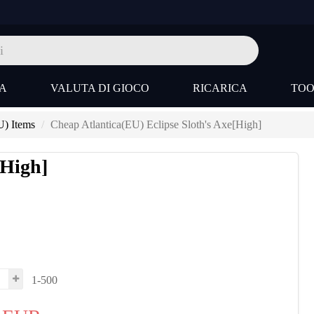
A
VALUTA DI GIOCO
RICARICA
TO
U) Items
Cheap Atlantica(EU) Eclipse Sloth's Axe[High]
[High]
1-500