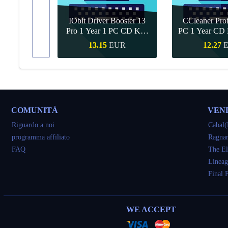
IObit Driver Booster 13
CCleaner Prof
ar Upgrade
Pro 1 Year 1 PC CD Key
PC 1 Year CD 
Global
UR
13.15
EUR
12.27
veloce
Acquisto veloce
Acquisto 
COMUNITÀ
VEN
Riguardo a noi
Cabal(
programma affiliato
Ragnar
FAQ
The El
Lineag
Final 
WE ACCEPT