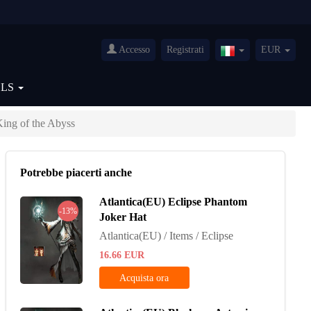
Accesso
Registrati
EUR
Italy(Italiano)
OLS
ing of the Abyss
Potrebbe piacerti anche
Atlantica(EU) Eclipse Phantom
-13%
Joker Hat
Atlantica(EU) / Items / Eclipse
16.66
EUR
Acquista ora