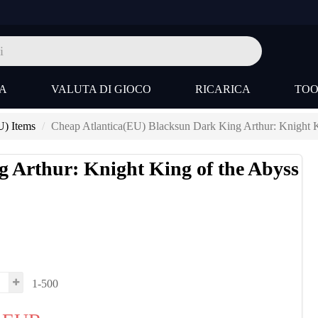
A
VALUTA DI GIOCO
RICARICA
TO
U) Items
Cheap Atlantica(EU) Blacksun Dark King Arthur: Knight K
 Arthur: Knight King of the Abyss
1-500