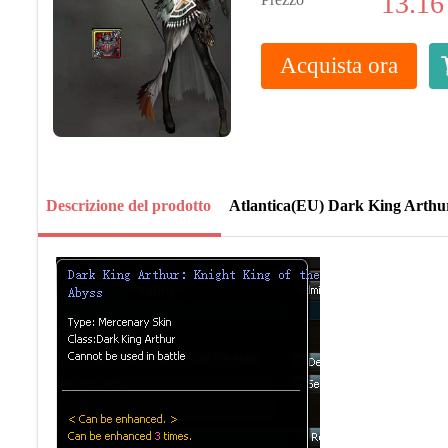
13.16
Acquista ora
Descrizione del prodotto
Atlantica(EU) Dark King Arthur