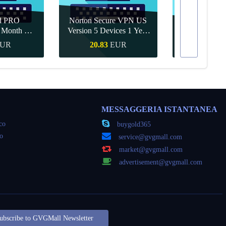
d PRO
Norton Secure VPN US
1 Month CD
Version 5 Devices 1 Year
Canva Pro 1 Y
obal
CD Key
UR
20.83
EUR
9.56
veloce
Acquisto veloce
Acquisto
MESSAGGERIA ISTANTANEA
oco
buygold365
co
service@gvgmall.com
market@gvgmall.com
advertisement@gvgmall.com
ubscribe to GVGMall Newsletter