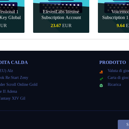
essional 1
ElevenLabs lifetime
Voicemo
Key Global
Subscription Account
Subscription 
Key Gl
EUR
23.67
EUR
9.64
E
veloce
Acquisto veloce
Acquisto 
DITA CALDA
PRODOTTO
EU) Alz
Valuta di gi
ok Re:Start Zeny
Carta di gio
der Scroll Online Gold
Ricarica
e II Adena
Fantasy XIV Gil
S