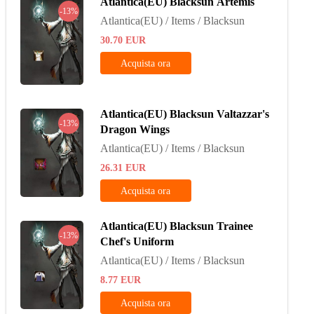
Atlantica(EU) Blacksun Artemis
-13%
Atlantica(EU) / Items / Blacksun
30.70
EUR
Acquista ora
Atlantica(EU) Blacksun Valtazzar's
-13%
Dragon Wings
Atlantica(EU) / Items / Blacksun
26.31
EUR
Acquista ora
Atlantica(EU) Blacksun Trainee
-13%
Chef's Uniform
Atlantica(EU) / Items / Blacksun
8.77
EUR
Acquista ora