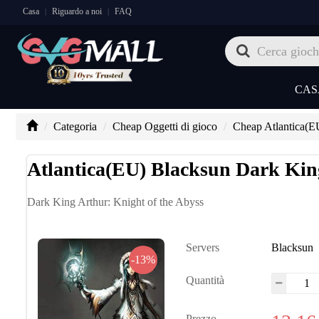
Casa
Riguardo a noi
FAQ
|
|
CAS
Categoria
Cheap Oggetti di gioco
Cheap Atlantica(E
Atlantica(EU) Blacksun Dark King
Dark King Arthur: Knight of the Abyss
Servers
Blacksun
-13%
Quantità
Prezzo