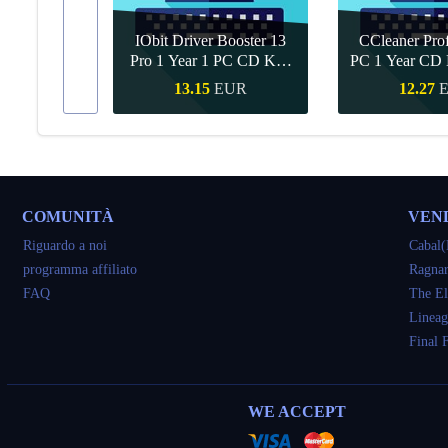
IObit Driver Booster 13
CCleaner Prof
ar Upgrade
Pro 1 Year 1 PC CD Key
PC 1 Year CD 
Global
UR
13.15
EUR
12.27
veloce
Acquisto veloce
Acquisto 
COMUNITÀ
VEN
Riguardo a noi
Cabal(
programma affiliato
Ragnar
FAQ
The El
Lineag
Final 
WE ACCEPT